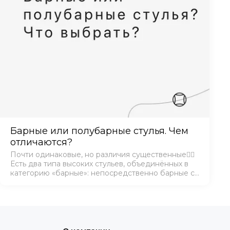
Барные или полубарные стулья. Чем
отличаются?
Почти одинаковые, но различия существенные☝🏻
Есть два типа высоких стульев, объединённых в
категорию «барные»: непосредственно барные с
высотой сиденья ~75 см и полубарные - 65 см. +/- 5
см.Если вы любите барные стойки…