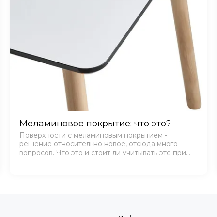
Меламиновое покрытие: что это?
Поверхности с меламиновым покрытием -
решение относительно новое, отсюда много
вопросов. Что это и стоит ли учитывать это при
выборе мебели? В первую очередь меламин
применяется в защитных целях - этот вид
поверхности устойчив к в…