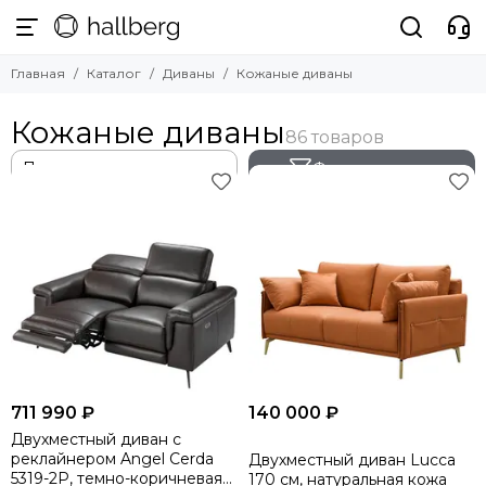
Диваны
Главная
Каталог
Диваны
Кожаные диваны
Смотреть все товары
Двухместные диваны
Кожаные диваны
Трехместные диваны
Четырехместные диваны
Фильтр товаров
Угловые диваны
Модульные диваны
Кожаные диваны
Раскладные диваны
711 990 ₽
140 000 ₽
Двухместный диван с
реклайнером Angel Cerda
Двухместный диван Lucca
5319-2P, темно-коричневая
170 см, натуральная кожа