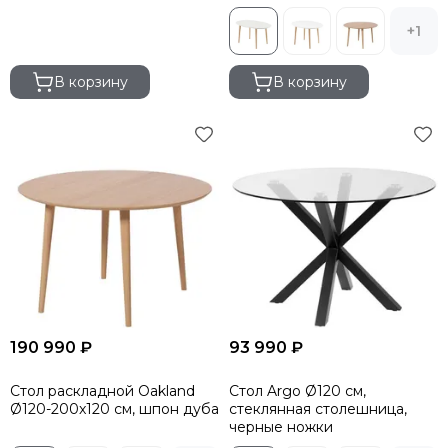
Vondom
Genart
+1
GARDENIUS
Rever
В корзину
В корзину
BIZZ
190 990 ₽
93 990 ₽
Стол раскладной Oakland
Стол Argo Ø120 см,
Ø120-200x120 см, шпон дуба
стеклянная столешница,
черные ножки