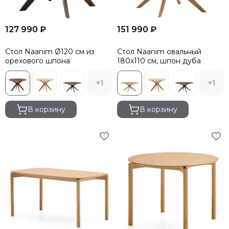
127 990 ₽
151 990 ₽
Стол Naanim Ø120 см из
Стол Naanim овальный
орехового шпона
180x110 см, шпон дуба
+1
+1
В корзину
В корзину