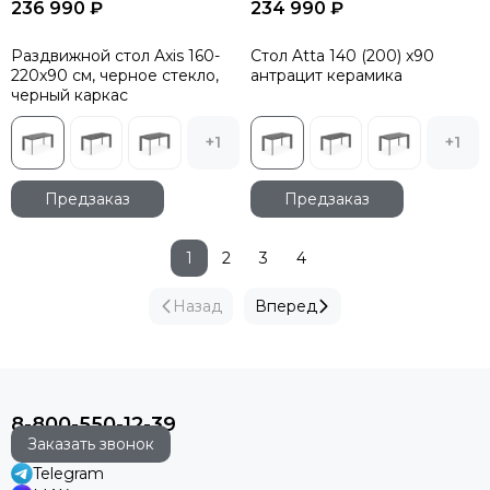
236 990 ₽
234 990 ₽
Раздвижной стол Axis 160-
Стол Atta 140 (200) x90
220x90 см, черное стекло,
антрацит керамика
черный каркас
+1
+1
Предзаказ
Предзаказ
1
2
3
4
Назад
Вперед
8-800-550-12-39
Заказать звонок
Telegram