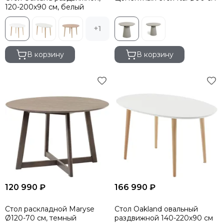
120-200х90 см, белый
Smart Solutions
Liberty Jones
+1
TYPHOON
Siesta Contract
В корзину
В корзину
PAPATYA
Ellipsefurniture
Ambientair
Asis
Tagliamento
DOIY
Gaber
Scolaro
Vical
Aromas del Campo
WArt
120 990 ₽
166 990 ₽
EMU
Grattoni
Стол раскладной Maryse
Стол Oakland овальный
THEUMBRELA
Ø120-70 см, темный
раздвижной 140-220х90 см