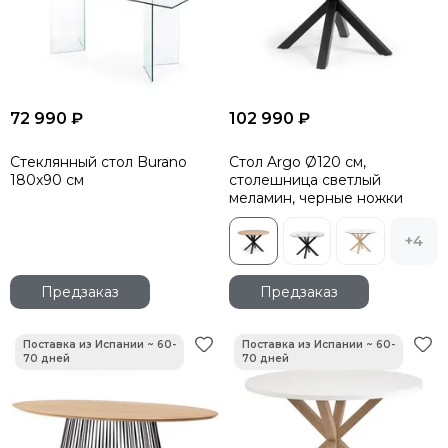
72 990 ₽
102 990 ₽
Стеклянный стол Burano
Стол Argo Ø120 см,
180х90 см
столешница светлый
меламин, черные ножки
+4
Предзаказ
Предзаказ