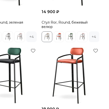
14 900 ₽
ound, зеленая
Стул Ror, Round, бежевый
велюр
+4
+4