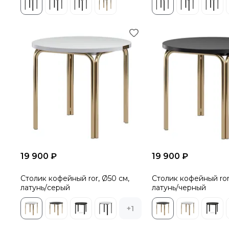
19 900 ₽
19 900 ₽
Столик кофейный ror, Ø50 см,
Столик кофейный ror
латунь/серый
латунь/черный
+1