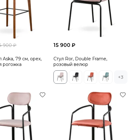
15 900 ₽
4 900 ₽
 Aska, 79 см, орех,
Стул Ror, Double Frame,
я рогожка
розовый велюр
+3