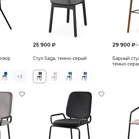
25 900 ₽
29 900 ₽
3
велюр
Стул Saga, темно-серый
Барный стул
темно-сера
+3