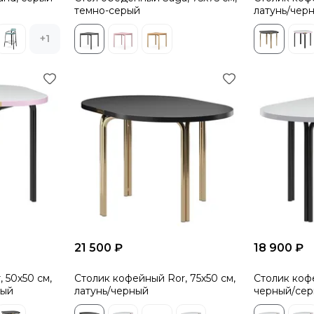
темно-серый
латунь/чер
+1
21 500 ₽
18 900 ₽
 50х50 см,
Столик кофейный Ror, 75х50 см,
Столик кофе
вый
латунь/черный
черный/се