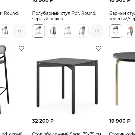
18 900 ₽
18 900 ₽
, Round,
Полубарный стул Ror, Round,
Барный стул
черный велюр
зеленый/че
+1
+1
32 200 ₽
19 900 ₽
und, серый
Стол обеденный Saga, 75х75 см,
Столик кофе