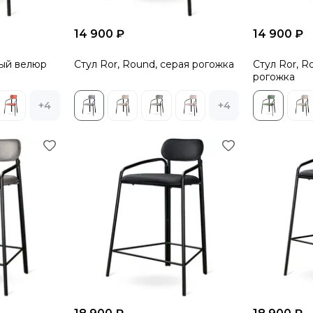
14 900 ₽
14 900 ₽
рый велюр
Стул Ror, Round, серая рогожка
Стул Ror, R
рогожка
+4
+4