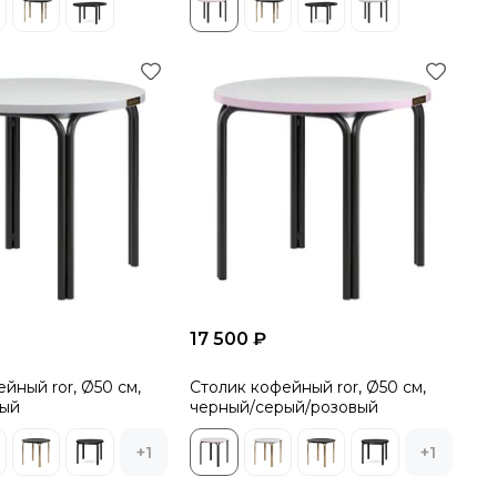
17 500 ₽
йный ror, Ø50 см,
Столик кофейный ror, Ø50 см,
рый
черный/серый/розовый
+1
+1