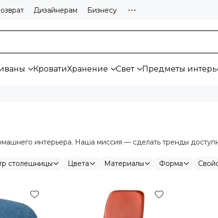
озврат
Дизайнерам
Бизнесу
иваны
Кровати
Хранение
Свет
Предметы интерь
ашнего интерьера. Наша миссия — сделать тренды доступны
тр столешницы
Цвета
Материалы
Форма
Свой