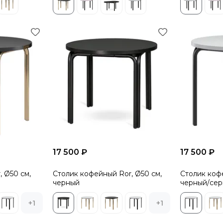
17 500 ₽
17 500 ₽
, Ø50 см,
Столик кофейный Ror, Ø50 см,
Столик кофе
черный
черный/се
+1
+1