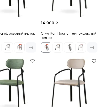
14 900 ₽
Round, розовый велюр
Стул Ror, Round, темно-красный
велюр
+4
+4