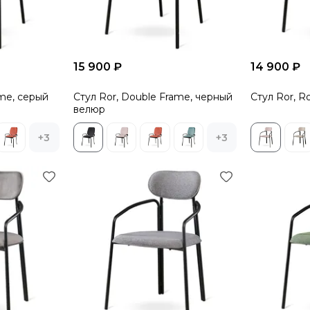
15 900 ₽
14 900 ₽
ame, серый
Стул Ror, Double Frame, черный
Стул Ror, 
велюр
+3
+3