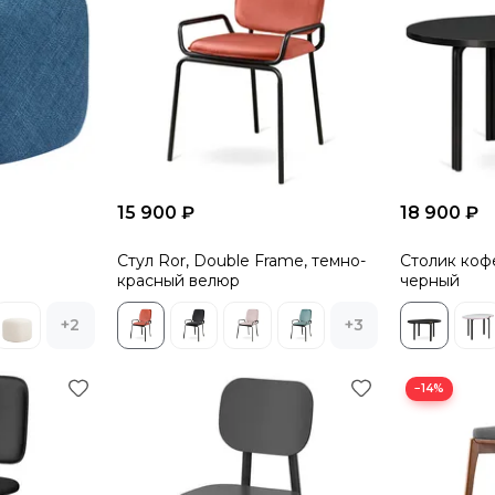
15 900 ₽
18 900 ₽
Стул Ror, Double Frame, темно-
Столик кофе
красный велюр
черный
+2
+3
−14%