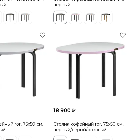
ный
черный
18 900 ₽
йный ror, 75х50 см,
Столик кофейный ror, 75х50 см,
рый
черный/серый/розовый