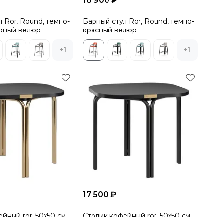
18 900 ₽
 Ror, Round, темно-
Барный стул Ror, Round, темно-
рный велюр
красный велюр
+1
+1
17 500 ₽
йный ror, 50х50 см,
Столик кофейный ror, 50х50 см,