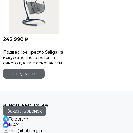
242 990 ₽
Подвесное кресло Saliga из
искусственного ротанга
синего цвета с основанием
из алюминия
Предзаказ
8-800-550-12-39
Заказать звонок
Telegram
MAX
mail@hallberg.ru