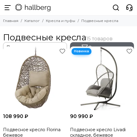
Кресла и пуфы
Главная
Каталог
Кресла и пуфы
Подвесные кресла
Смотреть все товары
Кресла для отдыха
Подвесные кресла
Офисные кресла
Подвесные кресла
Фильтр товаров
Кресла-качалки
Пуфы и банкетки
108 990 ₽
90 990 ₽
Подвесное кресло Florina
Подвесное кресло Livadi
бежевое
складное, бежевое