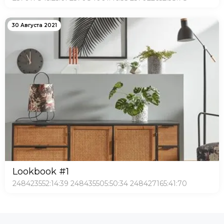
30 Августа 2021
Lookbook #1
248423552:14:39 248435505:50:34 248427165:41:70