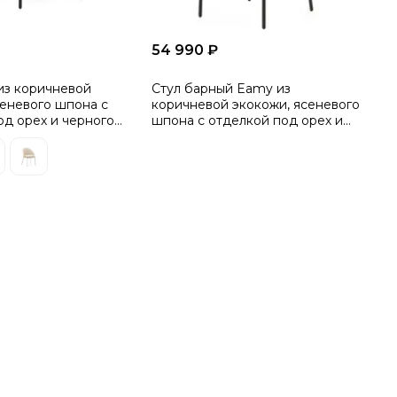
54 990 ₽
из коричневой
Стул барный Eamy из
сеневого шпона с
коричневой экокожи, ясеневого
од орех и черного
шпона с отделкой под орех и
черного металла