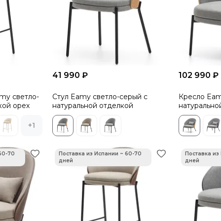
41 990 ₽
102 990 ₽
my светло-
Стул Eamy светло-серый с
Кресло Eam
кой орех
натуральной отделкой
натурально
+1