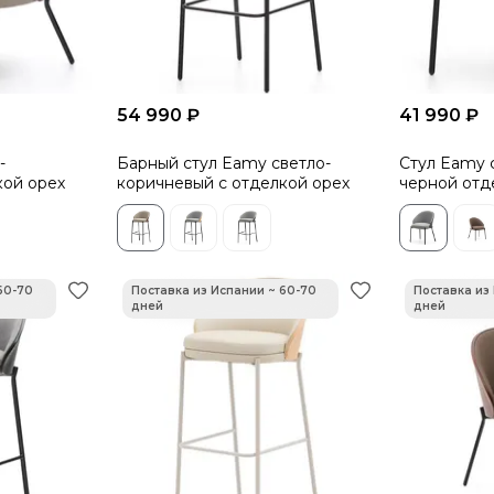
54 990 ₽
41 990 ₽
-
Барный стул Eamy светло-
Стул Eamy 
кой орех
коричневый с отделкой орех
черной отд