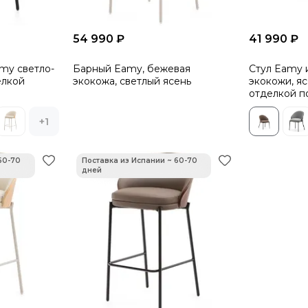
54 990 ₽
41 990 ₽
my светло-
Барный Eamy, бежевая
Стул Eamy 
елкой
экокожа, светлый ясень
экокожи, я
отделкой п
металла
+1