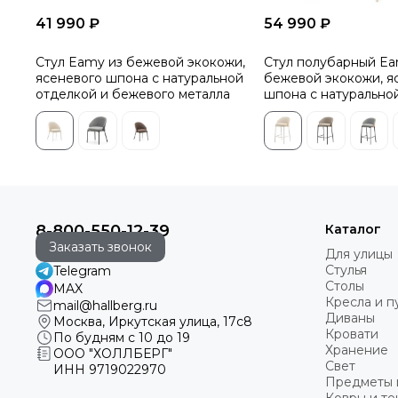
41 990 ₽
54 990 ₽
Стул Eamy из бежевой экокожи,
Стул полубарный Ea
ясеневого шпона с натуральной
бежевой экокожи, я
отделкой и бежевого металла
шпона с натурально
и бежевого металла
8-800-550-12-39
Каталог
Заказать звонок
Для улицы
Стулья
Telegram
Столы
MAX
Кресла и 
mail@hallberg.ru
Диваны
Москва, Иркутская улица, 17с8
Кровати
По будням с 10 до 19
Хранение
ООО "ХОЛЛБЕРГ"
Свет
ИНН
9719022970
Предметы 