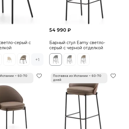
54 990 ₽
светло-серый с
Барный стул Eamy светло-
елкой
серый с черной отделкой
+1