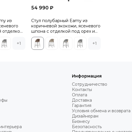
54 990 ₽
my из
Стул полубарный Eamy из
сеневого
коричневой экокожи, ясеневого
й отделкой
шпона с отделкой под орех и
черного металла
+1
+1
Информация
Сотрудничество
Контакты
Оплата
пуфы
Доставка
Гарантия
Условия обмена и возврата
Дизайнерам
Бизнесу
интерьера
Безопасность