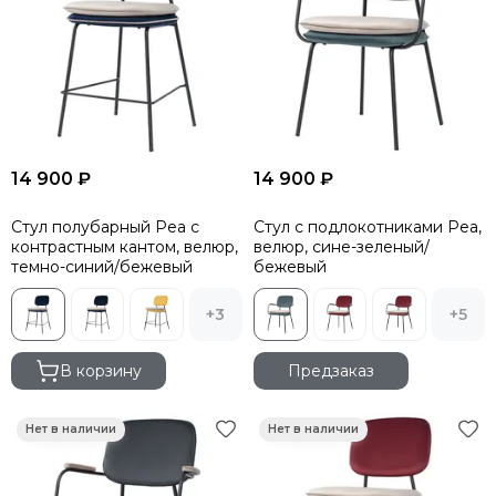
14 900 ₽
14 900 ₽
Стул полубарный Pea с
Стул с подлокотниками Pea,
контрастным кантом, велюр,
велюр, сине-зеленый/
темно-синий/бежевый
бежевый
+3
+5
В корзину
Предзаказ