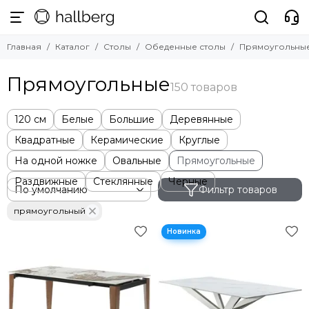
Столы
Главная
Каталог
Столы
Обеденные столы
Прямоугольны
Смотреть все товары
Обеденные столы
Прямоугольные
Журнальные столики
Письменные столы
120 см
Белые
Большие
Деревянные
Раздвижные столы
Барные столы
Квадратные
Керамические
Круглые
Консоли
На одной ножке
Овальные
Прямоугольные
Подстолья и столешницы
Раздвижные
Стеклянные
Черные
Фильтр товаров
прямоугольный