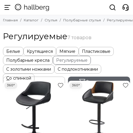
Стулья
Главная
Каталог
Стулья
Полубарные стулья
Регулируемы
Смотреть все товары
Обеденные стулья
Регулируемые
Барные стулья
Полубарные стулья
Белые
Крутящиеся
Мягкие
Пластиковые
Офисные стулья
Мягкие стулья
Полубарные кресла
Регулируемые
Прозрачные стулья
С золотыми ножками
С подлокотниками
Уличные стулья
Со спинкой
Фильтр товаров