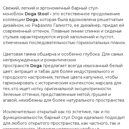
Свежий, легкий и эргономичный барный стул-
моноблок
Doga Stool -
это естественное продолжение
коллекции
Doga
, которая была вдохновлена решетчатым
дизайном, но Рафаэлло Галиотто, ее дизайнер, придал ей
современный оттенок. Плавные линии спинки и сиденья
стульев характеризуются игрой заполнений и пустот,
отмеченных последовательностью горизонтальных планок.
Цветовая гамма обширна и особенно глубока. Для самых
непринужденных и романтических
пространств
Doga
предлагает всегда изысканный белый
цвет; антрацит и табак для более индустриального и
городского настроения, теплые цвета капучино, чтобы
гармонировать с историческим контекстом, марсала для
тех, кто ищет нотку оригинальной эксцентричности.
Зеленые оттенки, представленные мятой, грушей и
агавой, неизбежны для более натурального пространства.
Исключительно открытый как по эстетике, так и по
функциональности, барный стул Doga идеально подходит
для любого открытого пространства, как частного, так и