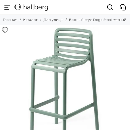
Для улицы
Главная
Каталог
Для улицы
Барный стул Doga Stool мятный
Смотреть все товары
Комплекты уличной мебели
Зонты профессиональные
Шезлонги
Уличные стулья
Уличные столы
Уличные кресла
Уличные диваны
Уличный декор
Шатры и навесы