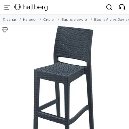
Стулья
Главная
Каталог
Стулья
Барные стулья
Барный стул Jamai
Смотреть все товары
Обеденные стулья
Барные стулья
Полубарные стулья
Офисные стулья
Мягкие стулья
Прозрачные стулья
Уличные стулья