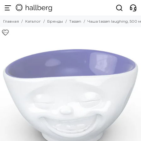
Бренды
Главная
Каталог
Бренды
Tassen
Чаша tassen laughing, 500
Смотреть все бренды
Hallberg
Nardi
La Forma
Umbra
ZAHODI
Angel Cerda
UMAGE
LATITUDE
Scab Design
Tkano
Guzzini
LSA International
Tassen
Faro Barcelona
Bergenson Bjorn