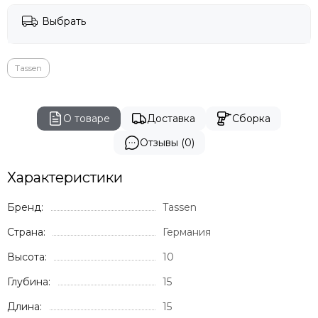
Vondom
Genart
Выбрать
GARDENIUS
Rever
Tassen
BIZZ
О товаре
Доставка
Сборка
Отзывы (0)
Характеристики
Бренд:
Tassen
Страна:
Германия
Высота:
10
Глубина:
15
Длина:
15