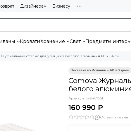
озврат
Дизайнерам
Бизнесу
иваны
Кровати
Хранение
Свет
Предметы интерь
Журнальный столик для улицы из белого алюминия 60 x 114 см
Comova Журнальн
белого алюминия 
Артикул:
399467551
160 990 ₽
Оставить отзыв