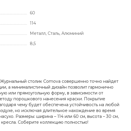
60
114
Металл, Сталь, Алюминий
8,5
тв. Журнальный столик Comova совершенно точно найдет
ции, а минималистичный дизайн позволит гармонично
ную или прямоугольную форму, в зависимости от
методу порошкового нанесения краски. Покрытие
лагодаря чему будет обеспечена устойчивость на любой
воздухе, но исключая длительное нахождение во время
ухо. Размеры: ширина – 114 или 60 см, высота – 30 см,
ы, кресла. Соберите коллекцию полностью!