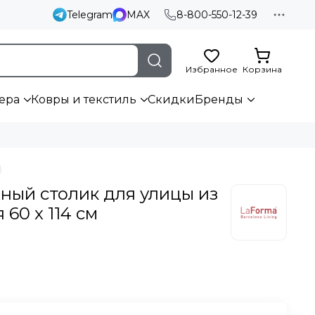
Telegram
MAX
8-800-550-12-39
Избранное
Корзина
ера
Ковры и текстиль
Скидки
Бренды
ый столик для улицы из
60 x 114 см