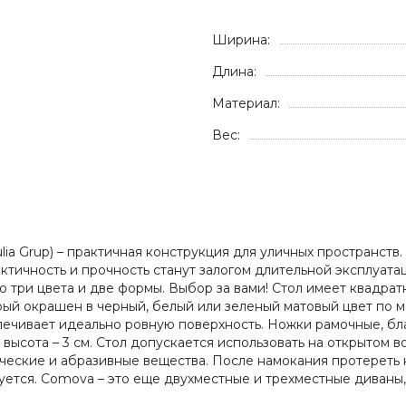
Ширина:
Длина:
Материал:
Вес:
lia Grup) – практичная конструкция для уличных пространс
тичность и прочность станут залогом длительной эксплуата
о три цвета и две формы. Выбор за вами! Стол имеет квадрат
рый окрашен в черный, белый или зеленый матовый цвет по 
печивает идеально ровную поверхность. Ножки рамочные, б
высота – 3 см. Стол допускается использовать на открытом 
еские и абразивные вещества. После намокания протереть нас
ребуется. Comova – это еще двухместные и трехместные диван