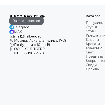
8-800-550-12-39
Каталог
Заказать звонок
Для улицы
Стулья
Telegram
Столы
MAX
Кресла и 
mail@hallberg.ru
Диваны
Москва, Иркутская улица, 17с8
Кровати
По будням с 10 до 19
Хранение
ООО "ХОЛЛБЕРГ"
Свет
ИНН
9719022970
Предметы 
Ковры и те
Скидки
Бренды