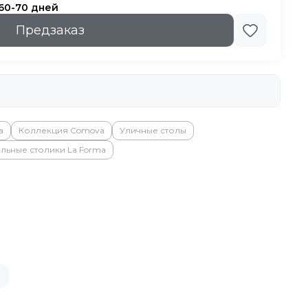
 60-70 дней
Предзаказ
a
Коллекция Comova
Уличные столы
льные столики La Forma