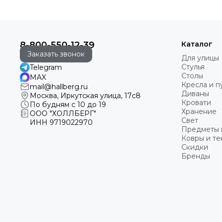
8-800-550-12-39
Каталог
Заказать звонок
Для улицы
Стулья
Telegram
Столы
MAX
Кресла и 
mail@hallberg.ru
Диваны
Москва, Иркутская улица, 17с8
Кровати
По будням с 10 до 19
Хранение
ООО "ХОЛЛБЕРГ"
Свет
ИНН
9719022970
Предметы 
Ковры и те
Скидки
Бренды