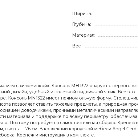
Ширина:
Глубина:
Материал:
Вес:
мализм с «изюминкой». Консоль MH1322 очарует с первого вз
льный дизайн, удобный и полезный выдвижной ящик. Все это 
ре. Консоль MN1322 имеет прямоугольную форму. Столешниц
ысота позволяет ставить тяжелые предметы, а природная проч
 оснащен доводчиками, прочными металлическими направля
ти материала и поддержке по всему периметру, обеспечивае
ьно. Поэтому потребуется самостоятельная сборка. Крепеж 
0 см, высота – 76 см. В коллекции корпусной мебели Angel Ce
борка. Крепеж и инструкция в комплекте.