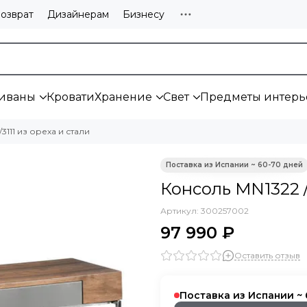
озврат
Дизайнерам
Бизнесу
иваны
Кровати
Хранение
Свет
Предметы интерь
3111 из ореха и стали
Консоль MN1322 /
Артикул:
300257002
97 990 ₽
Оставить отзыв
Поставка из Испании ~