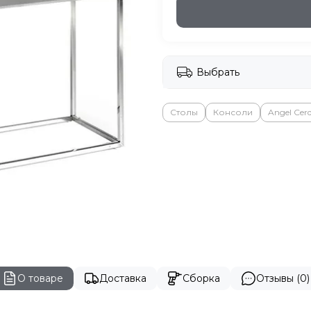
Выбрать
Столы
Консоли
Angel Cer
О товаре
Доставка
Сборка
Отзывы (0)