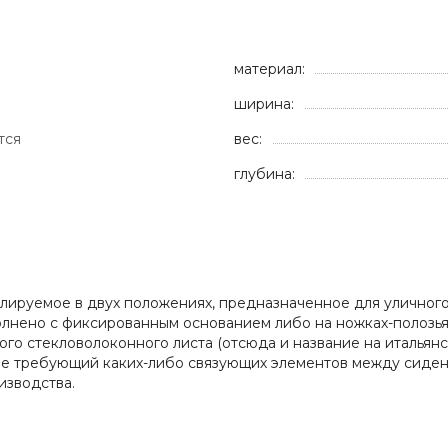
материал:
ширина:
тся
вес:
глубина:
улируемое в двух положениях, предназначенное для уличног
олнено с фиксированным основанием либо на ножках-полозья
о стекловолоконного листа (отсюда и название на итальянск
не требующий каких-либо связующих элементов между сидени
оизводства.