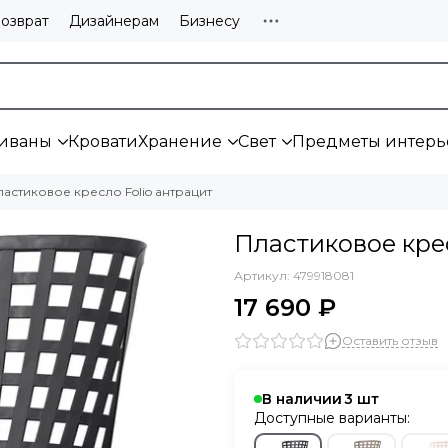
озврат
Дизайнерам
Бизнесу
иваны
Кровати
Хранение
Свет
Предметы интерь
ластиковое кресло Folio антрацит
Пластиковое кре
Артикул:
479918081
17 690 ₽
Оставить отзыв
В наличии
3
Доступные варианты: