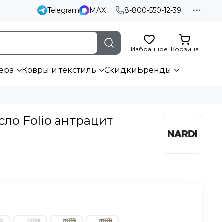
Telegram
MAX
8-800-550-12-39
Избранное
Корзина
ера
Ковры и текстиль
Скидки
Бренды
сло Folio антрацит