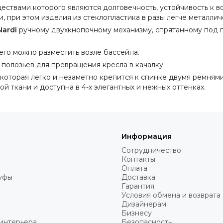
ествами которого являются долговечность, устойчивость к в
, при этом изделия из стеклопластика в разы легче металлич
Nardi
ручному двухкнопочному механизму, спрятанному под п
его можно разместить возле бассейна.
полозьев для превращения кресла в качалку.
 которая легко и незаметно крепится к спинке двумя ремням
й ткани и доступна в 4-х элегантных и нежных оттенках.
Информация
Сотрудничество
Контакты
Оплата
пуфы
Доставка
Гарантия
Условия обмена и возврата
Дизайнерам
Бизнесу
интерьера
Безопасность