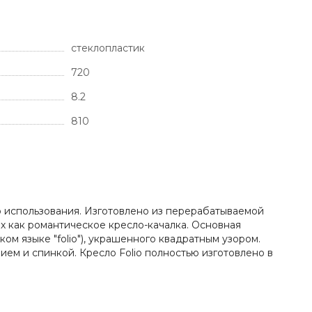
стеклопластик
720
8.2
810
о использования. Изготовлено из перерабатываемой
х как романтическое кресло-качалка. Основная
ом языке "folio"), украшенного квадратным узором.
ем и спинкой. Кресло Folio полностью изготовлено в