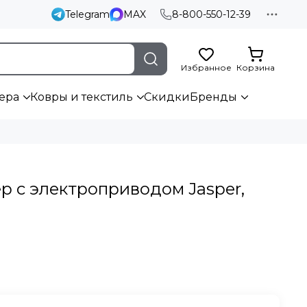
Telegram
MAX
8-800-550-12-39
Избранное
Корзина
ера
Ковры и текстиль
Скидки
Бренды
р с электроприводом Jasper,