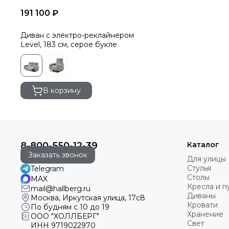
191 100 ₽
Диван c электро-реклайнером
Level, 183 см, серое букле
В корзину
8-800-550-12-39
Каталог
Заказать звонок
Для улицы
Стулья
Telegram
Столы
MAX
Кресла и 
mail@hallberg.ru
Диваны
Москва, Иркутская улица, 17с8
Кровати
По будням с 10 до 19
Хранение
ООО "ХОЛЛБЕРГ"
Свет
ИНН
9719022970