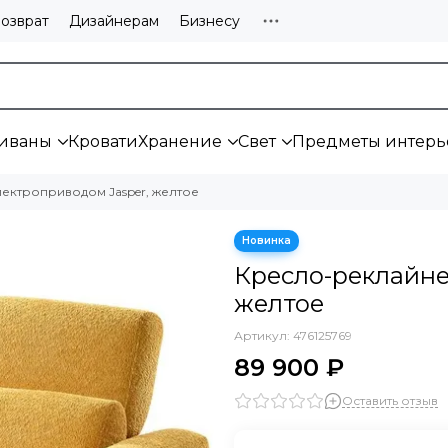
озврат
Дизайнерам
Бизнесу
иваны
Кровати
Хранение
Свет
Предметы интерь
ектроприводом Jasper, желтое
Кресло-реклайне
желтое
Артикул:
476125769
89 900 ₽
Оставить отзыв