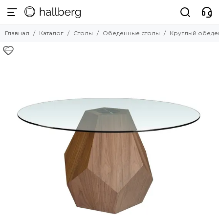
Столы
Главная
Каталог
Столы
Обеденные столы
Круглый обеде
Смотреть все товары
Обеденные столы
Журнальные столики
Письменные столы
Раздвижные столы
Барные столы
Консоли
Подстолья и столешницы