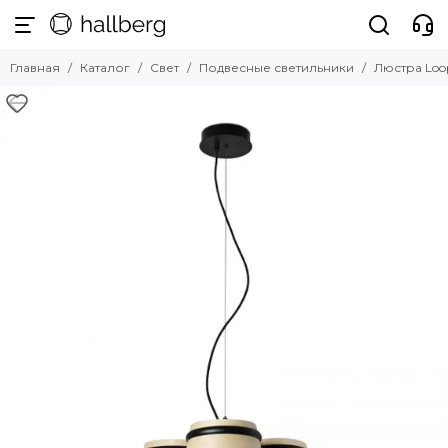
Свет
Главная
Каталог
Свет
Подвесные светильники
Люстра Loo
Смотреть все товары
Подвесные светильники
Настольные лампы
Торшеры
Настенные светильники
Плафоны и аксессуары