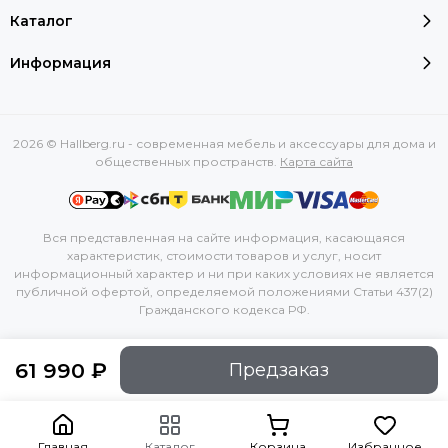
Каталог
Информация
2026 © Hallberg.ru - современная мебель и аксессуары для дома и
общественных пространств.
Карта сайта
Вся представленная на сайте информация, касающаяся
характеристик, стоимости товаров и услуг, носит
информационный характер и ни при каких условиях не является
публичной офертой, определяемой положениями Статьи 437(2)
Гражданского кодекса РФ.
61 990 ₽
Предзаказ
Главная
Каталог
Корзина
Избранное