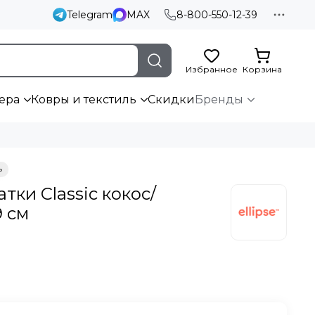
Telegram
MAX
8-800-550-12-39
Избранное
Корзина
ера
Ковры и текстиль
Скидки
Бренды
тки Classic кокос/
9 см