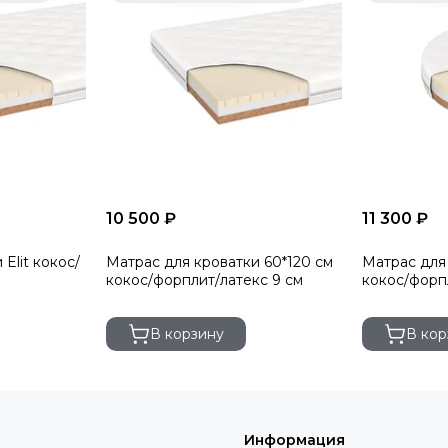
10 500 ₽
11 300 ₽
Elit кокос/
Матрас для кроватки 60*120 см
Матрас для 
кокос/форплит/латекс 9 см
кокос/форп
В корзину
В кор
Информация