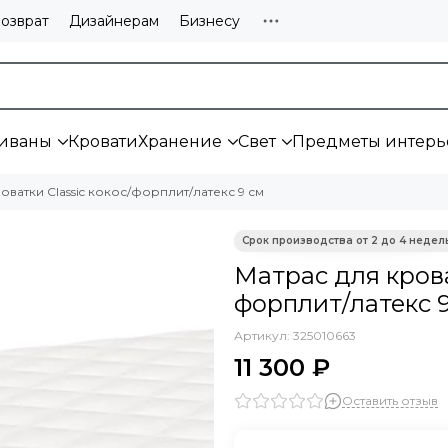
озврат
Дизайнерам
Бизнесу
иваны
Кровати
Хранение
Свет
Предметы интерь
оватки Classic кокос/форплит/латекс 9 см
Матрас для крова
форплит/латекс 
Артикул:
325010663
11 300 ₽
Оставить отзыв