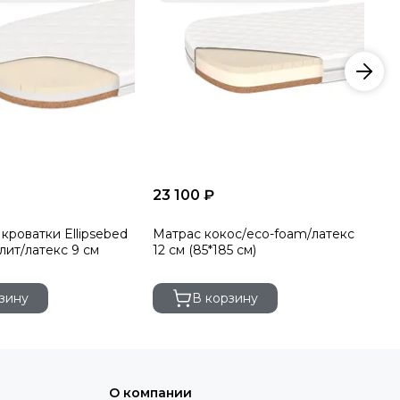
23 100 ₽
23
кроватки Ellipsebed
Матрас кокос/eco-foam/латекс
Ма
лит/латекс 9 см
12 см (85*185 см)
ко
(8
зину
В корзину
О компании