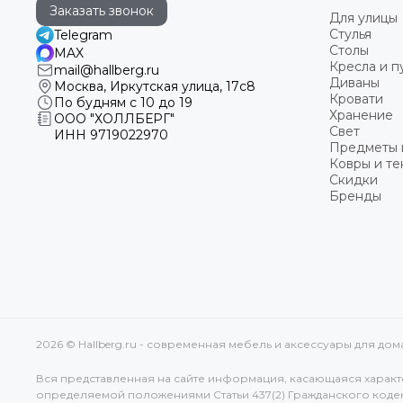
Заказать звонок
Для улицы
Стулья
Telegram
Столы
MAX
Кресла и 
mail@hallberg.ru
Диваны
Москва, Иркутская улица, 17с8
Кровати
По будням с 10 до 19
Хранение
ООО "ХОЛЛБЕРГ"
Свет
ИНН
9719022970
Предметы 
Ковры и те
Скидки
Бренды
2026 © Hallberg.ru - современная мебель и аксессуары для до
Вся представленная на сайте информация, касающаяся характе
определяемой положениями Статьи 437(2) Гражданского коде