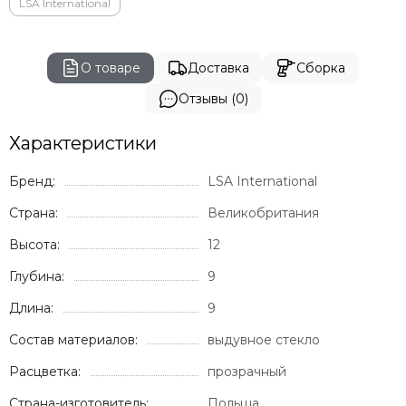
Vondom
LSA International
Genart
GARDENIUS
Rever
О товаре
Доставка
Сборка
BIZZ
Отзывы (0)
Характеристики
Бренд:
LSA International
Страна:
Великобритания
Высота:
12
Глубина:
9
Длина:
9
Состав материалов:
выдувное стекло
Расцветка:
прозрачный
Страна-изготовитель:
Польша