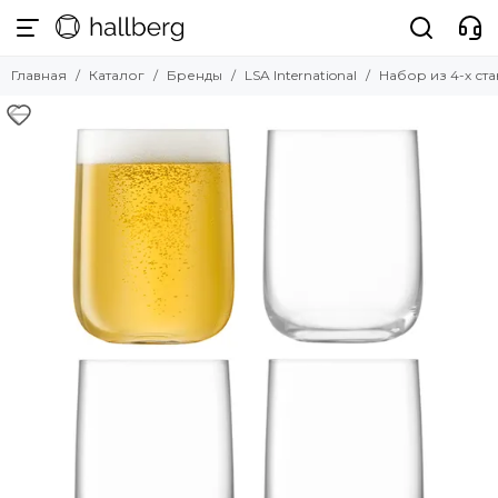
Бренды
Главная
Каталог
Бренды
LSA International
Набор из 4-х ст
Смотреть все бренды
Hallberg
Nardi
La Forma
Umbra
ZAHODI
Angel Cerda
UMAGE
LATITUDE
Scab Design
Tkano
Guzzini
LSA International
Tassen
Faro Barcelona
Bergenson Bjorn