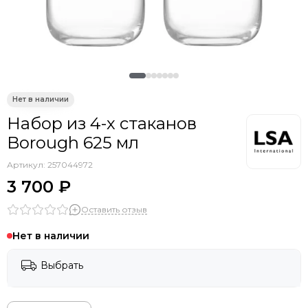
Smart Solutions
Liberty Jones
TYPHOON
Siesta Contract
PAPATYA
Ellipsefurniture
Ambientair
Набор из 4-х стаканов
Asis
Borough 625 мл
Tagliamento
DOIY
Артикул:
257044972
Gaber
3 700 ₽
Scolaro
Оставить отзыв
Vical
Aromas del Campo
Нет в наличии
WArt
EMU
Выбрать
Grattoni
THEUMBRELA