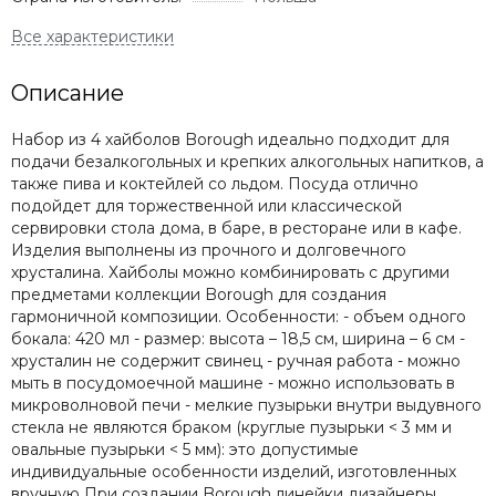
Описание
Набор из 4 хайболов Borough идеально подходит для
подачи безалкогольных и крепких алкогольных напитков, а
также пива и коктейлей со льдом. Посуда отлично
подойдет для торжественной или классической
сервировки стола дома, в баре, в ресторане или в кафе.
Изделия выполнены из прочного и долговечного
хрусталина. Хайболы можно комбинировать с другими
предметами коллекции Borough для создания
гармоничной композиции. Особенности: - объем одного
бокала: 420 мл - размер: высота – 18,5 см, ширина – 6 см -
хрусталин не содержит свинец - ручная работа - можно
мыть в посудомоечной машине - можно использовать в
микроволновой печи - мелкие пузырьки внутри выдувного
стекла не являются браком (круглые пузырьки < 3 мм и
овальные пузырьки < 5 мм): это допустимые
индивидуальные особенности изделий, изготовленных
вручную При создании Borough линейки дизайнеры