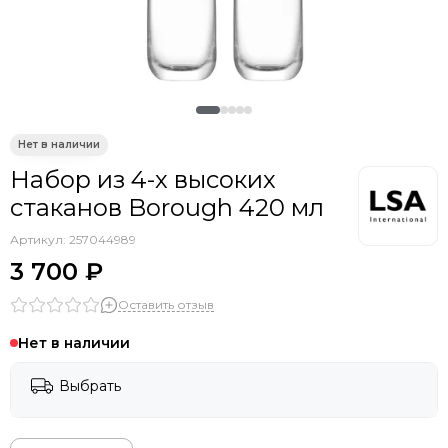
Smart Solutions
Liberty Jones
TYPHOON
Siesta Contract
PAPATYA
Ellipsefurniture
Ambientair
Набор из 4-х высоких
Asis
стаканов Borough 420 мл
Tagliamento
DOIY
Артикул:
257044989
Gaber
3 700 ₽
Scolaro
Оставить отзыв
Vical
Aromas del Campo
Нет в наличии
WArt
EMU
Выбрать
Grattoni
THEUMBRELA