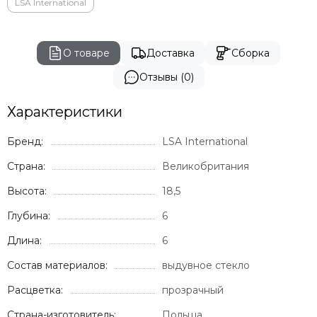
Vondom
LSA International
Genart
GARDENIUS
Rever
О товаре
Доставка
Сборка
BIZZ
Отзывы (0)
Характеристики
Бренд:
LSA International
Страна:
Великобритания
Высота:
18,5
Глубина:
6
Длина:
6
Состав материалов:
выдувное стекло
Расцветка:
прозрачный
Страна-изготовитель:
Польша