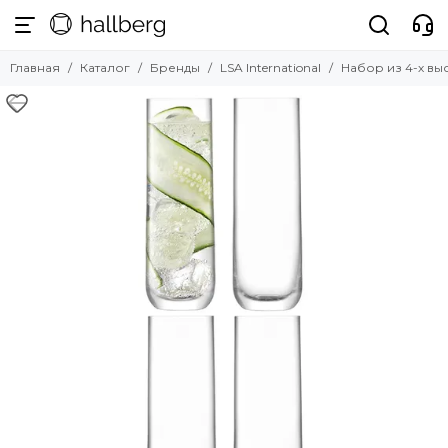
Бренды
Главная
Каталог
Бренды
LSA International
Набор из 4-х вы
Смотреть все бренды
Hallberg
Nardi
La Forma
Umbra
ZAHODI
Angel Cerda
UMAGE
LATITUDE
Scab Design
Tkano
Guzzini
LSA International
Tassen
Faro Barcelona
Bergenson Bjorn