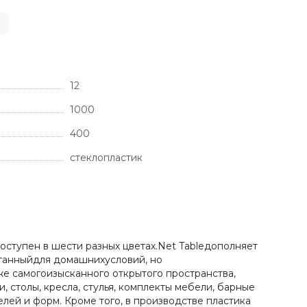
12
1000
400
стеклопластик
оступен в шести разных цветах.Net Tableдополняет
отанныйдля домашнихусловий, но
же самогоизысканного открытого пространства,
 столы, кресла, стулья, комплекты мебели, барные
лей и форм. Кроме того, в производстве пластика