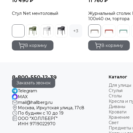
10 490 ₽
11 760 ₽
Стул Net ментоловый
Журнальный столик 
100х40 см, тортора
+3
В корзину
В корзину
8-800-550-12-39
Каталог
Заказать звонок
Для улицы
Стулья
Telegram
Столы
MAX
Кресла и 
mail@hallberg.ru
Диваны
Москва, Иркутская улица, 17с8
Кровати
По будням с 10 до 19
Хранение
ООО "ХОЛЛБЕРГ"
Свет
ИНН
9719022970
Предметы 