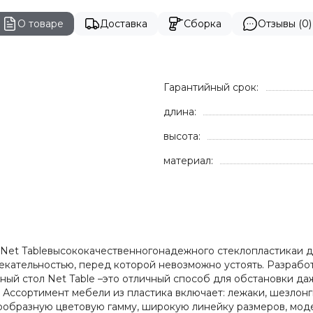
О товаре
Доставка
Сборка
Отзывы (0)
Гарантийный срок:
длина:
высота:
материал:
толNet Tableвысококачественногонадежного стеклопластикаи д
екательностью, перед которой невозможно устоять. Разраб
ый стол Net Table –это отличный способ для обстановки да
Ассортимент мебели из пластика включает: лежаки, шезлонги,
нообразную цветовую гамму, широкую линейку размеров, моде