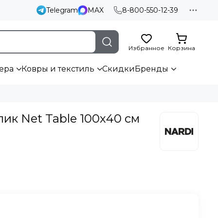
Telegram
MAX
8-800-550-12-39
Избранное
Корзина
ера
Ковры и текстиль
Скидки
Бренды
ик Net Table 100х40 см