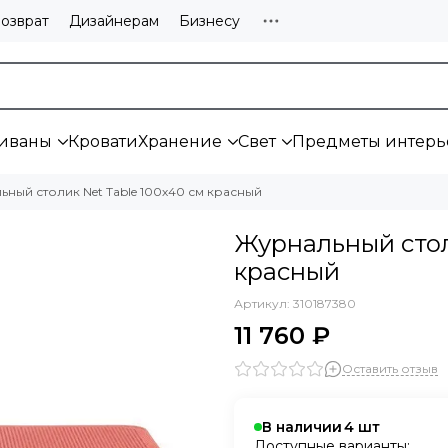
озврат
Дизайнерам
Бизнесу
иваны
Кровати
Хранение
Свет
Предметы интерь
ный столик Net Table 100х40 см красный
Журнальный стол
красный
Артикул:
310187380
11 760 ₽
Оставить отзыв
В наличии
4
Доступные варианты: