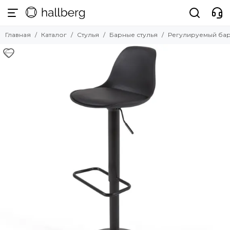
Стулья
Главная
Каталог
Стулья
Барные стулья
Регулируемый барн
Смотреть все товары
Обеденные стулья
Барные стулья
Полубарные стулья
Офисные стулья
Мягкие стулья
Прозрачные стулья
Уличные стулья