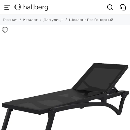
Для улицы
Главная
Каталог
Для улицы
Шезлонг Pacific черный
Смотреть все товары
Комплекты уличной мебели
Зонты профессиональные
Шезлонги
Уличные стулья
Уличные столы
Уличные кресла
Уличные диваны
Уличный декор
Шатры и навесы