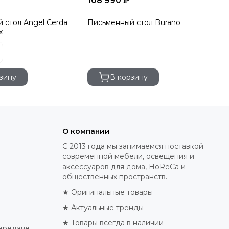
108 990 ₽
25
 стол Angel Cerda
Письменный стол Burano
Пи
х
De
зину
В корзину
О компании
С 2013 года мы занимаемся поставкой
современной мебели, освещения и
аксессуаров для дома, HoReCa и
общественных пространств.
★ Оригинальные товары
★ Актуальные тренды
★ Товары всегда в наличии
ередаче