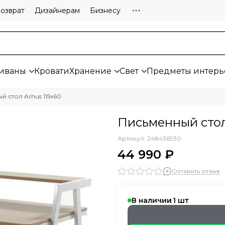
озврат
Дизайнерам
Бизнесу
иваны
Кровати
Хранение
Свет
Предметы интерь
й стол Arhus 115х60
Письменный стол
Артикул:
248436930
44 990 ₽
Оставить отзыв
В наличии
1