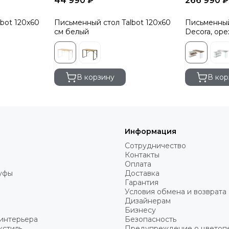
44 990 ₽
266 990 ₽
bot 120x60
Письменный стол Talbot 120x60
Письменный
см белый
Decora, оре
В корзину
В кор
Информация
Сотрудничество
Контакты
Оплата
пуфы
Доставка
Гарантия
Условия обмена и возврата
Дизайнерам
Бизнесу
интерьера
Безопасность
кстиль
Предупреждение о цветоп