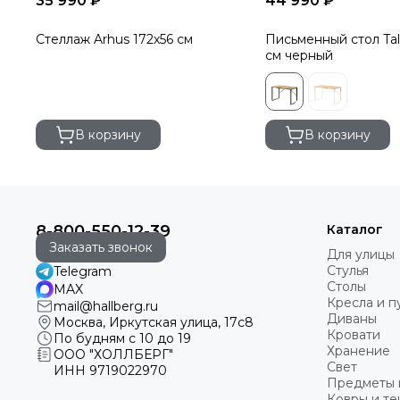
35 990 ₽
44 990 ₽
Стеллаж Arhus 172х56 см
Письменный стол Tal
см черный
В корзину
В корзину
8-800-550-12-39
Каталог
Заказать звонок
Для улицы
Стулья
Telegram
Столы
MAX
Кресла и 
mail@hallberg.ru
Диваны
Москва, Иркутская улица, 17с8
Кровати
По будням с 10 до 19
Хранение
ООО "ХОЛЛБЕРГ"
Свет
ИНН
9719022970
Предметы 
Ковры и те