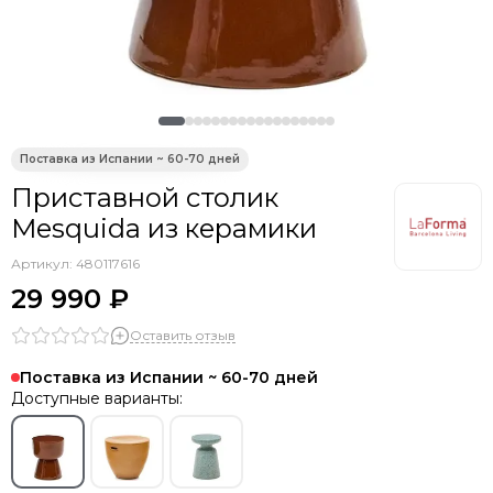
Smart Solutions
Liberty Jones
TYPHOON
Siesta Contract
PAPATYA
Ellipsefurniture
Ambientair
Приставной столик
Asis
Mesquida из керамики
Tagliamento
DOIY
Артикул:
480117616
Gaber
29 990 ₽
Scolaro
Оставить отзыв
Vical
Aromas del Campo
Поставка из Испании ~ 60-70 дней
WArt
Доступные варианты:
EMU
Grattoni
THEUMBRELA