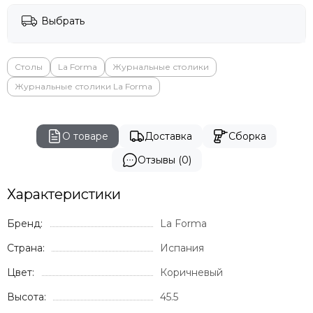
Vondom
Genart
Выбрать
GARDENIUS
Rever
Столы
La Forma
Журнальные столики
BIZZ
Журнальные столики La Forma
О товаре
Доставка
Сборка
Отзывы (0)
Характеристики
Бренд:
La Forma
Страна:
Испания
Цвет:
Коричневый
Высота:
45.5