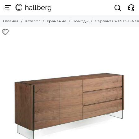
Хранение
Главная
Каталог
Хранение
Комоды
Сервант CP1803-E-NO
Смотреть все товары
Вешалки
Стеллажи
Комоды
Прикроватные тумбочки
Тумбы под ТВ
Шкафы