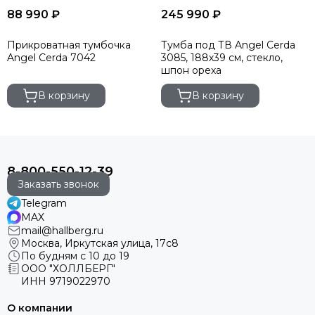
88 990 ₽
245 990 ₽
Прикроватная тумбочка
Тумба под ТВ Angel Cerda
Angel Cerda 7042
3085, 188х39 см, стекло,
шпон ореха
В корзину
В корзину
8-800-550-12-39
Заказать звонок
Telegram
MAX
mail@hallberg.ru
Москва, Иркутская улица, 17с8
По будням с 10 до 19
ООО "ХОЛЛБЕРГ"
ИНН
9719022970
О компании