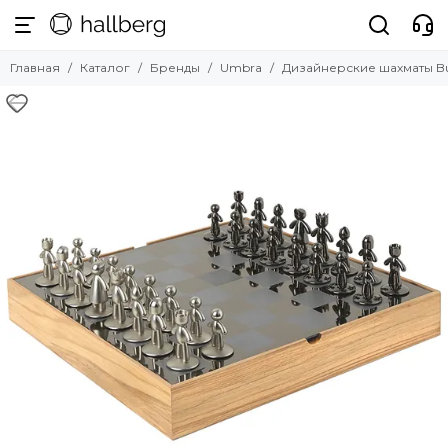
Бренды
Главная
Каталог
Бренды
Umbra
Дизайнерские шахматы B
Смотреть все бренды
Hallberg
Nardi
La Forma
Umbra
ZAHODI
Angel Cerda
UMAGE
LATITUDE
Scab Design
Tkano
Guzzini
LSA International
Tassen
Faro Barcelona
Bergenson Bjorn