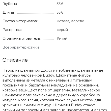
Глубина:
35,6
Длина:
35,6
Состав материалов:
металл, дерево
Расцветка:
серый
Страна-изготовитель:
Китай
Описание
Набор из шахматной доски и необычных шахмат в виде
культовых человечков Buddy. Шахматные фигуры
выполенены из металла с никелевым и титановым
покрытиями и бархатными накладками на основании,
которые защищают поле от царпапин. Металлическое
шахматное поле заключено в деревянную коробку из
натурального ясеня, которая также служит местом для
хранения шахматных фигур. Шахматы Buddy станут
отличным подарком и для заядлых шахматистов, и для тех,