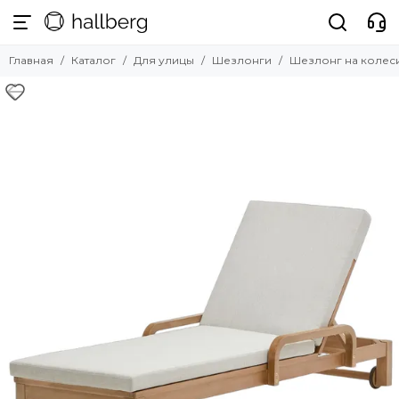
Для улицы
Главная
Каталог
Для улицы
Шезлонги
Шезлонг на колеси
Смотреть все товары
Комплекты уличной мебели
Зонты профессиональные
Шезлонги
Уличные стулья
Уличные столы
Уличные кресла
Уличные диваны
Уличный декор
Шатры и навесы