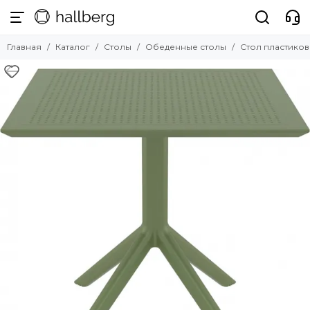
Столы
Главная
Каталог
Столы
Обеденные столы
Стол пластиков
Смотреть все товары
Обеденные столы
Журнальные столики
Письменные столы
Раздвижные столы
Барные столы
Консоли
Подстолья и столешницы