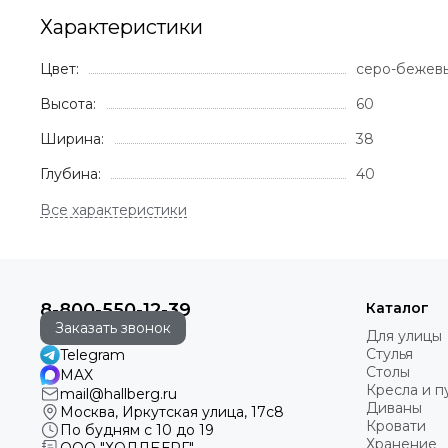
Характеристики
Цвет:
серо-бежев
Высота:
60
Ширина:
38
Глубина:
40
8-800-550-12-39
Каталог
Заказать звонок
Для улицы
Стулья
Telegram
Столы
MAX
Кресла и 
mail@hallberg.ru
Диваны
Москва, Иркутская улица, 17с8
Кровати
По будням с 10 до 19
Хранение