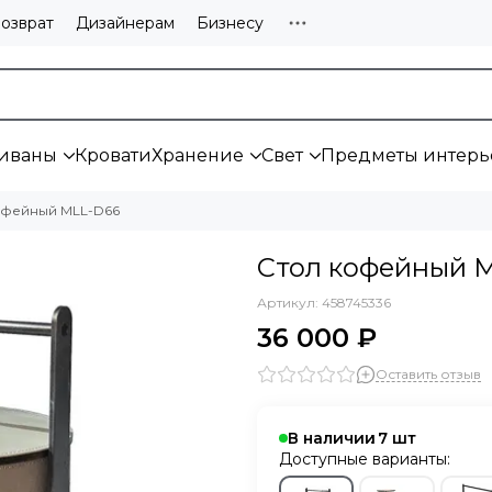
озврат
Дизайнерам
Бизнесу
иваны
Кровати
Хранение
Свет
Предметы интерь
офейный MLL-D66
Стол кофейный 
Артикул:
458745336
36 000 ₽
Оставить отзыв
В наличии
7
Доступные варианты: