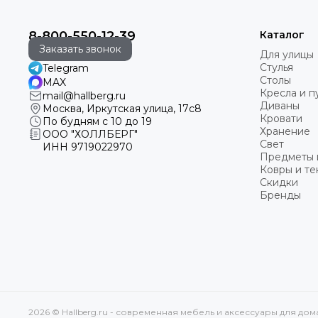
8-800-550-12-39
Каталог
Заказать звонок
Для улицы
Стулья
Telegram
Столы
MAX
Кресла и 
mail@hallberg.ru
Диваны
Москва, Иркутская улица, 17с8
Кровати
По будням с 10 до 19
Хранение
ООО "ХОЛЛБЕРГ"
Свет
ИНН
9719022970
Предметы 
Ковры и те
Скидки
Бренды
2026 © Hallberg.ru - современная мебель и аксессуары для до