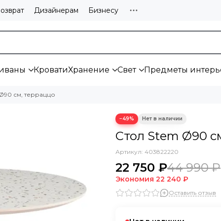
озврат
Дизайнерам
Бизнесу
иваны
Кровати
Хранение
Свет
Предметы интерь
Ø90 см, терраццо
−49%
Стол Stem Ø90 с
Артикул:
403822220
22 750 ₽
44 990 ₽
Экономия
22 240 ₽
Оставить отзыв