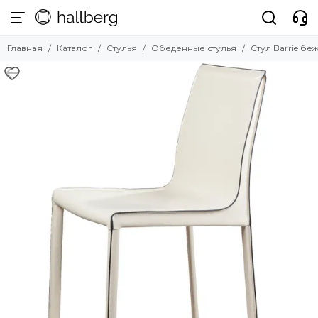
Стулья
Главная
Каталог
Стулья
Обеденные стулья
Стул Barrie бе
Смотреть все товары
Обеденные стулья
Барные стулья
Полубарные стулья
Офисные стулья
Мягкие стулья
Прозрачные стулья
Уличные стулья