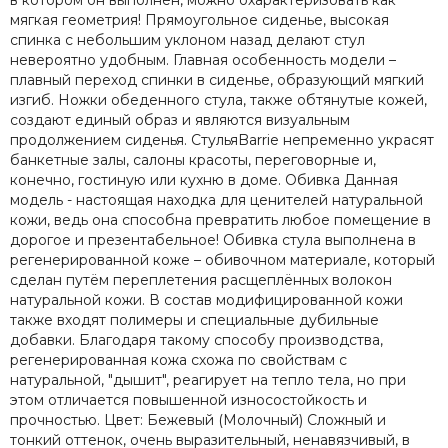
в котором он выполнен, можно охарактеризовать как
мягкая геометрия! Прямоугольное сиденье, высокая
спинка с небольшим уклоном назад делают стул
невероятно удобным. Главная особенность модели –
плавный переход спинки в сиденье, образующий мягкий
изгиб. Ножки обеденного стула, также обтянутые кожей,
создают единый образ и являются визуальным
продолжением сиденья. СтульяBarrie непременно украсят
банкетные залы, салоны красоты, переговорные и,
конечно, гостиную или кухню в доме. Обивка Данная
модель - настоящая находка для ценителей натуральной
кожи, ведь она способна превратить любое помещение в
дорогое и презентабельное! Обивка стула выполнена в
регенерированной коже – обивочном материале, который
сделан путём переплетения расщеплённых волокон
натуральной кожи. В состав модифицированной кожи
также входят полимеры и специальные дубильные
добавки. Благодаря такому способу производства,
регенерированная кожа схожа по свойствам с
натуральной, "дышит", реагирует на тепло тела, но при
этом отличается повышенной износостойкость и
прочностью. Цвет: Бежевый (Молочный) Сложный и
тонкий оттенок, очень выразительный, ненавязчивый, в