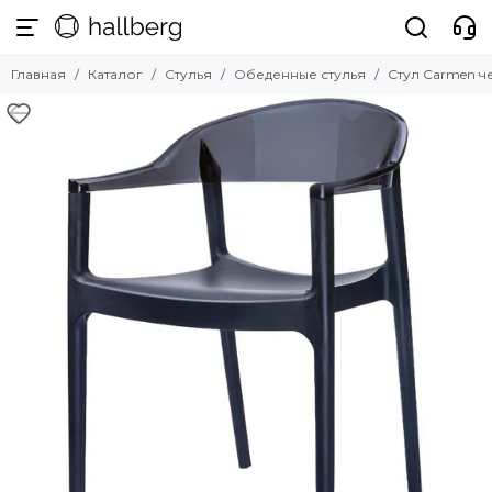
Стулья
Главная
Каталог
Стулья
Обеденные стулья
Стул Carmen 
Смотреть все товары
Обеденные стулья
Барные стулья
Полубарные стулья
Офисные стулья
Мягкие стулья
Прозрачные стулья
Уличные стулья