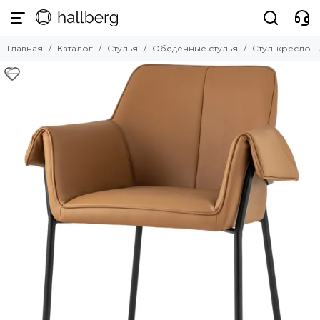
Стулья
Главная
Каталог
Стулья
Обеденные стулья
Стул-кресло L
Смотреть все товары
Обеденные стулья
Барные стулья
Полубарные стулья
Офисные стулья
Мягкие стулья
Прозрачные стулья
Уличные стулья