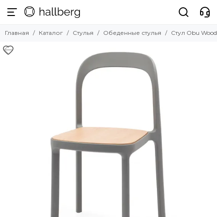
Стулья
Главная
Каталог
Стулья
Обеденные стулья
Стул Obu Woo
Смотреть все товары
Обеденные стулья
Барные стулья
Полубарные стулья
Офисные стулья
Мягкие стулья
Прозрачные стулья
Уличные стулья