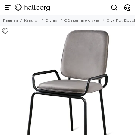
Стулья
Главная
Каталог
Стулья
Обеденные стулья
Стул Ror, Doub
Смотреть все товары
Обеденные стулья
Барные стулья
Полубарные стулья
Офисные стулья
Мягкие стулья
Прозрачные стулья
Уличные стулья