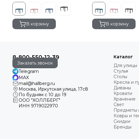
В корзину
В корзину
8-800-550-12-39
Каталог
Заказать звонок
Для улицы
Стулья
Telegram
Столы
MAX
Кресла и 
mail@hallberg.ru
Диваны
Москва, Иркутская улица, 17с8
Кровати
По будням с 10 до 19
Хранение
ООО "ХОЛЛБЕРГ"
Свет
ИНН
9719022970
Предметы 
Ковры и те
Скидки
Бренды