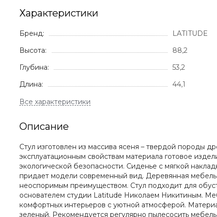
Характеристики
Бренд:
LATITUDE
Высота:
88,2
Глубина:
53,2
Длина:
44,1
Описание
Cтул изготовлен из массива ясеня – твердой породы д
эксплуатационным свойствам материала готовое издел
экологической безопасности. Сиденье с мягкой накла
придает модели современный вид. Деревянная мебель с
неоспоримым преимуществом. Стул подходит для обус
основателем студии Latitude Николаем Никитиным. Меб
комфортных интерьеров с уютной атмосферой. Материалы
зеленый. Рекомендуется регулярно пылесосить мебель