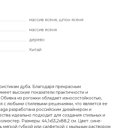
массив ясеня, шпон ясеня
массив ясеня
дерево
Китай
теристикам дуба. Благодаря прекрасным
меет высокие показатели практичности и
 Обивка из рогожки обладает износостойкостью,
я с любыми стилевыми решениями, что является ее
Saga разработана российским дизайнером и
ства идеально подходит для создания стильных и
эстер. Размеры: 44,1х53,2х88,2 см. Цвет: сине-
ь мягкой губкой или салфеткой с мыльным раствором