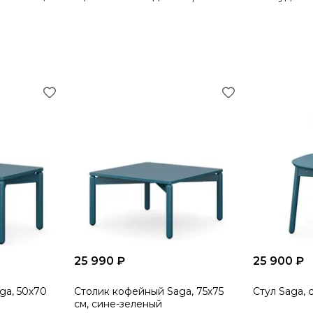
25 990 ₽
25 900 ₽
ga, 50х70
Столик кофейный Saga, 75х75
Стул Saga,
см, сине-зеленый