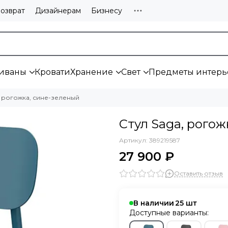
озврат
Дизайнерам
Бизнесу
иваны
Кровати
Хранение
Свет
Предметы интерь
, рогожка, сине-зеленый
Стул Saga, рогож
Артикул:
389219587
27 900 ₽
Оставить отзыв
В наличии
25
Доступные варианты: