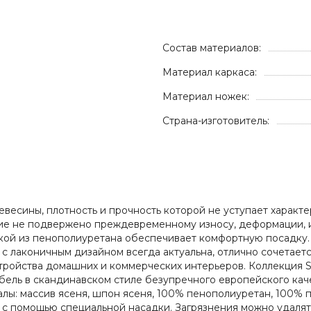
Состав материалов:
Материал каркаса:
Материал ножек:
Страна-изготовитель:
ревесины, плотность и прочность которой не уступает харак
ие не подвержено преждевременному износу, деформации, и
дкой из пенополиуретана обеспечивает комфортную посадку.
 лаконичным дизайном всегда актуальна, отлично сочетаетс
тройства домашних и коммерческих интерьеров. Коллекция 
ель в скандинавском стиле безупречного европейского каче
: массив ясеня, шпон ясеня, 100% пенополиуретан, 100% поли
 с помощью специальной насадки. Загрязнения можно удалят