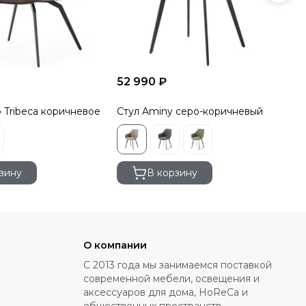
52 990 ₽
52
 Tribeca коричневое
Стул Aminy серо-коричневый
Ст
зину
В корзину
О компании
С 2013 года мы занимаемся поставкой
современной мебели, освещения и
аксессуаров для дома, HoReCa и