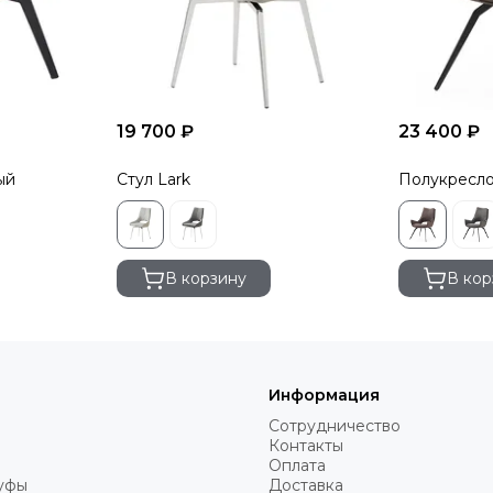
19 700 ₽
23 400 ₽
ый
Стул Lark
Полукресло
В корзину
В кор
Информация
Сотрудничество
Контакты
Оплата
пуфы
Доставка