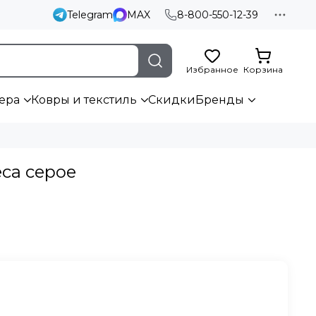
Telegram
MAX
8-800-550-12-39
Избранное
Корзина
ера
Ковры и текстиль
Скидки
Бренды
eca серое