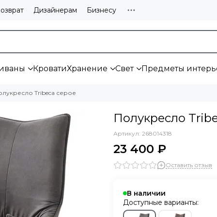
озврат
Дизайнерам
Бизнесу
иваны
Кровати
Хранение
Свет
Предметы интерь
олукресло Tribeca серое
Полукресло Trib
Артикул:
268014318
23 400 ₽
Оставить отзыв
В наличии
Доступные варианты: