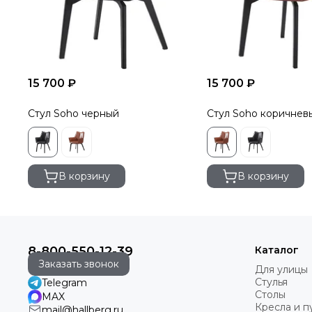
15 700 ₽
15 700 ₽
Стул Soho черный
Стул Soho коричнев
В корзину
В корзину
8-800-550-12-39
Каталог
Заказать звонок
Для улицы
Стулья
Telegram
Столы
MAX
Кресла и 
mail@hallberg.ru