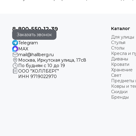
8-800-550-12-39
Каталог
Заказать звонок
Для улицы
Стулья
Telegram
Столы
MAX
Кресла и 
mail@hallberg.ru
Диваны
Москва, Иркутская улица, 17с8
Кровати
По будням с 10 до 19
Хранение
ООО "ХОЛЛБЕРГ"
Свет
ИНН
9719022970
Предметы 
Ковры и те
Скидки
Бренды