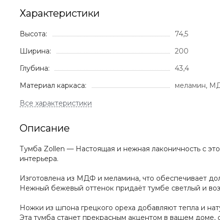
Характеристики
Высота:
74,5
Ширина:
200
Глубина:
43,4
Материал каркаса:
меламин, М
Описание
Тумба Zollen — Настоящая и нежная лаконичность с эт
интерьера.
Изготовлена из МДФ и меламина, что обеспечивает долг
Нежный бежевый оттенок придаёт тумбе светлый и во
Ножки из шпона грецкого ореха добавляют тепла и нат
Эта тумба станет прекрасным акцентом в вашем доме, 