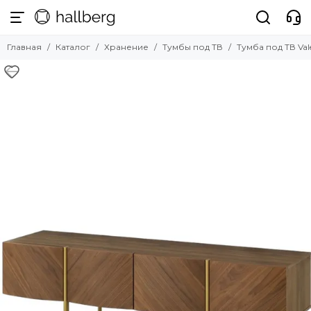
Хранение
Главная
Каталог
Хранение
Тумбы под ТВ
Тумба под ТВ Va
Смотреть все товары
Вешалки
Стеллажи
Комоды
Прикроватные тумбочки
Тумбы под ТВ
Шкафы