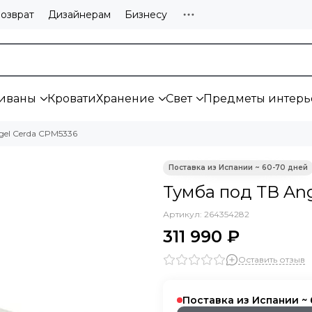
озврат
Дизайнерам
Бизнесу
иваны
Кровати
Хранение
Свет
Предметы интерь
gel Cerda CPM5336
Тумба под ТВ An
Артикул:
264354282
311 990 ₽
Оставить отзыв
Поставка из Испании ~