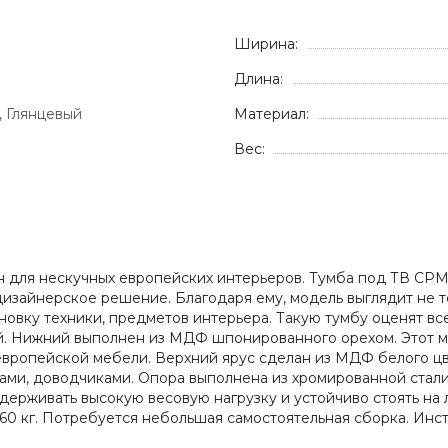
Ширина:
Длина:
, Глянцевый
Материал:
Вес:
н для нескучных европейских интерьеров. Тумба под ТВ CPM
изайнерское решение. Благодаря ему, модель выглядит не т
новку техники, предметов интерьера. Такую тумбу оценят вс
рой. Нижний выполнен из МДФ шпонированного орехом. Этот 
вропейской мебели. Верхний ярус сделан из МДФ белого цве
ми, доводчиками. Опора выполнена из хромированной стали
держивать высокую весовую нагрузку и устойчиво стоять на
ет 60 кг. Потребуется небольшая самостоятельная сборка. Ин