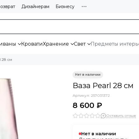
озврат
Дизайнерам
Бизнесу
иваны
Кровати
Хранение
Свет
Предметы интерь
l 28 см
Ваза Pearl 28 см
Артикул:
257031372
8 600 ₽
Оставить отзыв
Нет в наличии