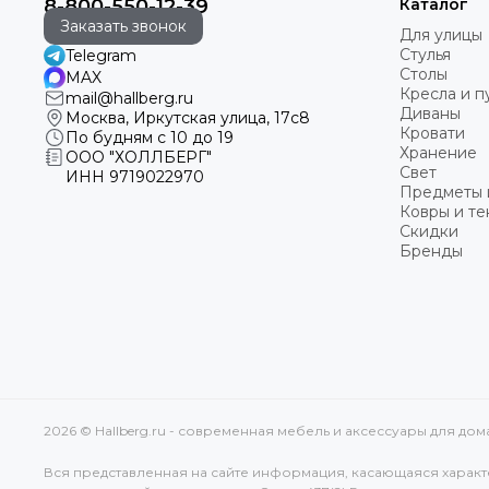
8-800-550-12-39
Каталог
Заказать звонок
Для улицы
Стулья
Telegram
Столы
MAX
Кресла и 
mail@hallberg.ru
Диваны
Москва, Иркутская улица, 17с8
Кровати
По будням с 10 до 19
Хранение
ООО "ХОЛЛБЕРГ"
Свет
ИНН
9719022970
Предметы 
Ковры и те
Скидки
Бренды
2026 © Hallberg.ru - современная мебель и аксессуары для до
Вся представленная на сайте информация, касающаяся характе