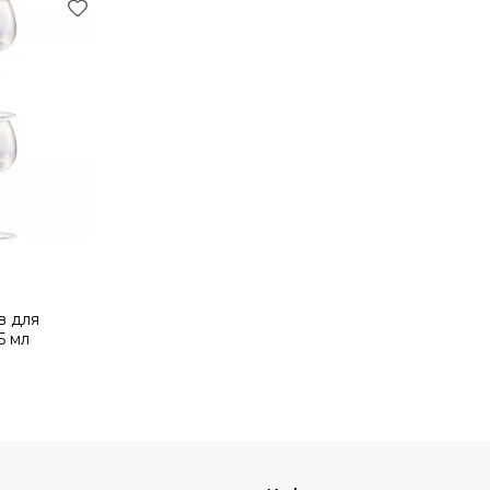
в для
5 мл