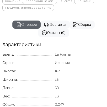
Vondom
Хранение
Коллекция Galatia
La Forma
Вешалки
Genart
Предметы интерьера La Forma
GARDENIUS
Rever
BIZZ
О товаре
Доставка
Сборка
Отзывы (0)
Характеристики
Бренд:
La Forma
Страна:
Испания
Высота:
162
Ширина:
26
Длина:
60
Вес:
5,3
Объем:
0,047