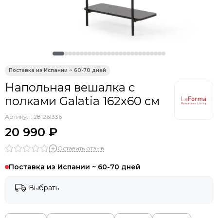
Smart Solutions
Liberty Jones
TYPHOON
Siesta Contract
PAPATYA
Ellipsefurniture
Ambientair
Напольная вешалка с
Asis
полками Galatia 162х60 см
Tagliamento
DOIY
Артикул:
281261336
Gaber
20 990 ₽
Scolaro
Оставить отзыв
Vical
Aromas del Campo
Поставка из Испании ~ 60-70 дней
WArt
EMU
Выбрать
Grattoni
THEUMBRELA