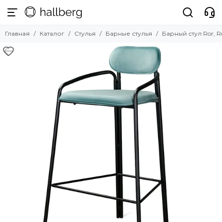
Стулья
Главная
Каталог
Стулья
Барные стулья
Барный стул Ror, 
Смотреть все товары
Обеденные стулья
Барные стулья
Полубарные стулья
Офисные стулья
Мягкие стулья
Прозрачные стулья
Уличные стулья