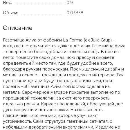
Вес:
0,9
Объем:
0,03838
Описание
Газетница Aviva от фабрики La Forma (ex Julia Grup) –
когда ваш стиль читается даже в деталях. Газетница Aviva
– совершенно бесподобная и полезная вещь. В нее вы
легко поместите свою домашнюю прессу и сможете
определить ей место там, где будет удобнее всего,
благодаря ручкам-переноскам. Промышленный дизайн и
металл в основе – тренды для городского интерьера. Так
пусть ваши детали будут не только стильными, но и
полезными! Газетница Aviva полностью сделана из
металла. Серо-черное матовое покрытие выполнено по
порошковой технологии, за счет чего поверхность
идеально ровная. Каркас проволочный, образующий две
дуговые ручки и четыре ножки. На ножках есть
пластичные наконечники, которые улучшают
устойчивость. Сама структура газетницы сетчатая, с
небольшим декоративными вкраплениями. Изделие не