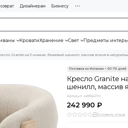
озврат
Дизайнерам
Бизнесу
иваны
Кровати
Хранение
Свет
Предметы интерь
ресло Granite на 3 ножках, бежевый шенилл, массив ясеня в натураль
Кресло Granite н
шенилл, массив 
Артикул:
461564170
242 990 ₽
Оставить отзыв