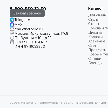
8-800-550-12-39
Каталог
Заказать звонок
Для улицы
Стулья
Telegram
Столы
MAX
Кресла и 
mail@hallberg.ru
Диваны
Москва, Иркутская улица, 17с8
Кровати
По будням с 10 до 19
Хранение
ООО "ХОЛЛБЕРГ"
Свет
ИНН
9719022970
Предметы 
Ковры и те
Скидки
Бренды
2026 © Hallberg.ru - современная мебель и аксессуары для до