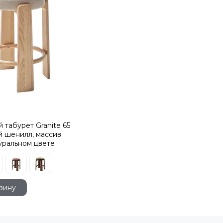
 табурет Granite 65
й шенилл, массив
туральном цвете
зину