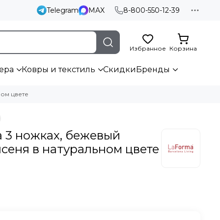
Telegram
MAX
8-800-550-12-39
Избранное
Корзина
ера
Ковры и текстиль
Скидки
Бренды
ном цвете
а 3 ножках, бежевый
ясеня в натуральном цвете