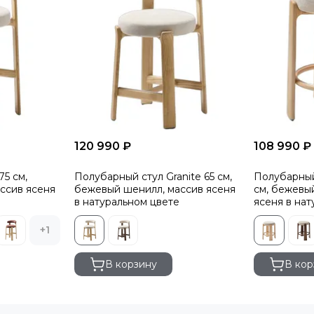
120 990 ₽
108 990 ₽
75 см,
Полубарный стул Granite 65 см,
Полубарный
ссив ясеня
бежевый шенилл, массив ясеня
см, бежевы
в натуральном цвете
ясеня в на
+1
В корзину
В кор