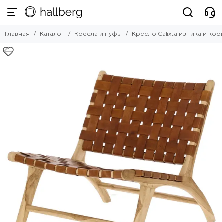
Кресла и пуфы
Главная
Каталог
Кресла и пуфы
Кресло Calixta из тика и к
Смотреть все товары
Кресла для отдыха
Офисные кресла
Подвесные кресла
Кресла-качалки
Пуфы и банкетки