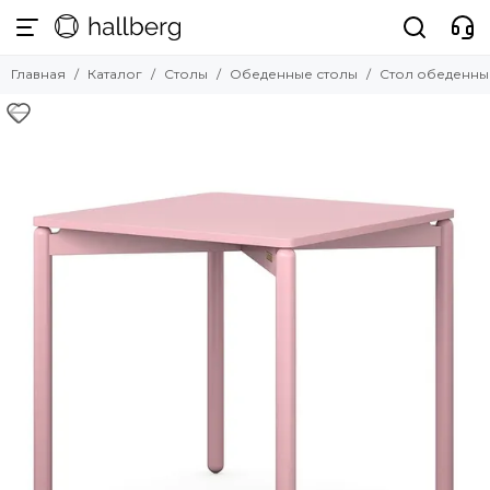
Столы
Главная
Каталог
Столы
Обеденные столы
Стол обеденный
Смотреть все товары
Обеденные столы
Журнальные столики
Письменные столы
Раздвижные столы
Барные столы
Консоли
Подстолья и столешницы